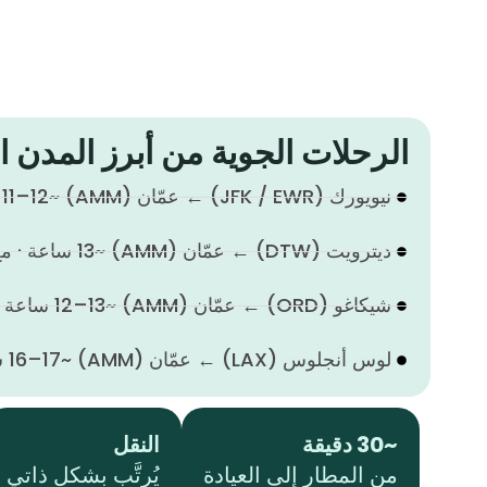
الرحلات الجوية من أبرز المدن ال
نيويورك (JFK / EWR) ← عمّان (AMM) ~11–12 ساعة · مع توقف في المحاور الرئيسية
ديترويت (DTW) ← عمّان (AMM) ~13 ساعة · مع توقف في أوروبا أو الخليج
شيكاغو (ORD) ← عمّان (AMM) ~12–13 ساعة · عبر إسطنبول أو دبي أو الدوحة
لوس أنجلوس (LAX) ← عمّان (AMM) ~16–17 ساعة · عبر دبي أو الدوحة
~30 دقيقة
النقل
من المطار إلى العيادة
يُرتَّب بشكل ذاتي