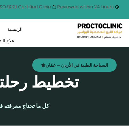
ISO 9001 Certified Clinic
Reviewed within 24 hours
الرئيسية
علاج الش
السياحة الطبية في الأردن — عمّان
تخطيط رحلتك 
كل ما تحتاج معرفته ق